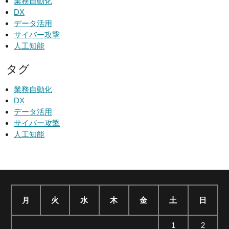
業務自動化
DX
データ活用
サイバー攻撃
人工知能
タグ
業務自動化
DX
データ活用
サイバー攻撃
人工知能
月
火
水
木
金
土
日
1
2